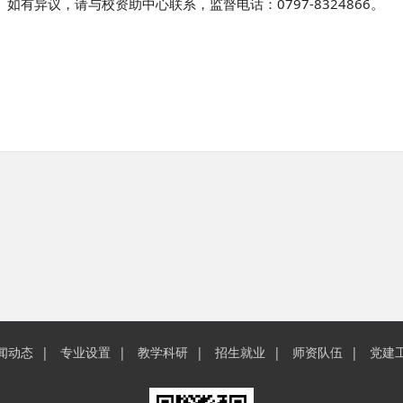
日。如有异议，请与校资助中心联系，监督电话：0797-8324866。
闻动态
专业设置
教学科研
招生就业
师资队伍
党建