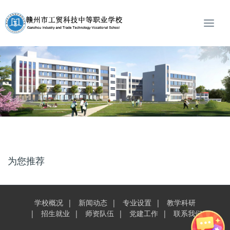
T
o
g
g
l
e
n
a
v
i
g
a
t
为您推荐
i
o
n
学校概况
新闻动态
专业设置
教学科研
招生就业
师资队伍
党建工作
联系我们