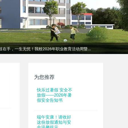
报！我校党支部获评蓉江新区“先进基层党组织”
下一站，上岸！致我校 2026届 高考学子及家长考前温馨提示
怀感恩之心 育美德青年｜我校感恩主题系列教育活动圆满举行
以赛促学强技能，匠心筑梦展风采 | 赣州市工贸科技中等职业学校第六届技能大赛圆满举办
一技在手，一生无忧！我校2026年职业教育活动周暨校园开放日圆满收官
校际携手促发展，交流互鉴共提升｜金华职业技术大学一行莅临我校考察交流
报！我校党支部获评蓉江新区“先进基层党组织”
为您推荐
快乐过暑假 安全不
放假——2026年暑
假安全告知书
端午安康！请收好
这份放假通知与安
全温馨提示