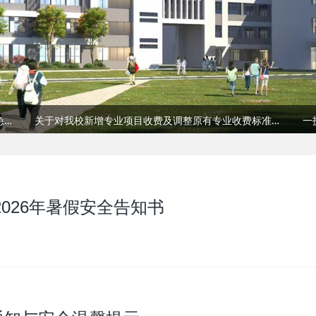
喜报 | 我校学子在赣州蓉江新区演讲比赛中斩获一等奖！
缅怀先烈志 砥砺少年行 | 赣州市工贸科技中等职业学校开展清明祭英烈主题活动
快乐过暑假 安全不放假——2026年暑假安全告知书
喜
关于学校招生、实习举报投诉方式的公示
执笔为剑 披荆斩棘，祝愿我校2026届高考学子金榜题名！
​我校举行2024-2025学年度国家奖学金颁奖典礼暨“第九届身边的标杆学生”表彰大会
以案为鉴守底线，法治护航青春路｜我校开展法治警示教育活动
防震减灾筑防线，安全演练护成长｜我校开展防震应急疏散演练活动
关于对我校新增专业项目收费及调整原有专业收费标准征求意见的公示
校校联动聚合力，协同育人启新程——赣南师范大学科技学院院长朱钦胜一行莅临我校考察调研并授牌
燃动校园，逐梦赛场｜我校第十一届趣味运动会圆满落幕！
喜报 | 我校学子在赣州蓉江新区演讲比赛中斩获一等奖！
缅怀先烈志 砥砺少年行 | 赣州市工贸科技中等职业学校开展清明祭英烈主题活动
快乐过暑假 安全不放假——2026年暑假安全告知书
喜
026年暑假安全告知书