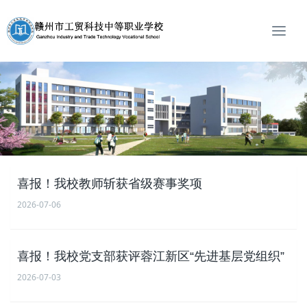
T
o
g
g
l
e
n
a
v
i
g
喜报！我校教师斩获省级赛事奖项
a
2026-07-06
t
i
o
喜报！我校党支部获评蓉江新区“先进基层党组织”
n
2026-07-03