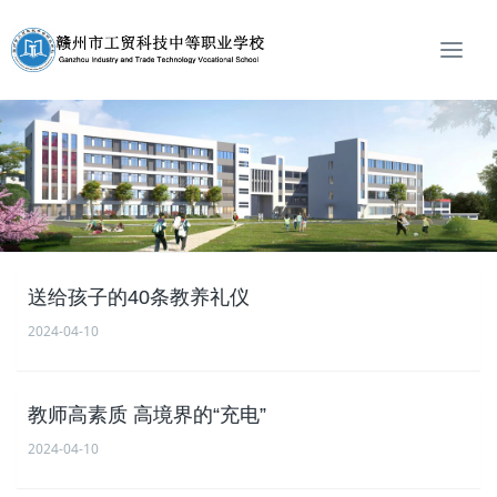
T
o
g
g
l
e
n
a
v
i
g
送给孩子的40条教养礼仪
a
2024-04-10
t
i
o
教师高素质 高境界的“充电”
n
2024-04-10