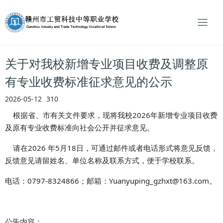
T
o
g
g
关于对我校新增专业项目收费及调整原
l
e
有专业收费标准征求意见的公示
n
2026-05-12
310
a
v
根据省、市有关文件要求，现将我校2026年新增专业项目收费
i
及原有专业收费标准向社会公开并征求意见。
g
a
请在2026 年5月18日，可通过邮件或者电话形式将意见反馈，
t
反馈意见请留姓名、单位名称及联系方式，便于学校联系。
i
o
电话：0797-8324866；邮箱：Yuanyuping_gzhxt@163.com。
n
公告内容：